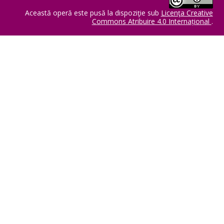
Această operă este pusă la dispoziţie sub
Licenţa Creative
Commons Atribuire 4.0 Internațional
.