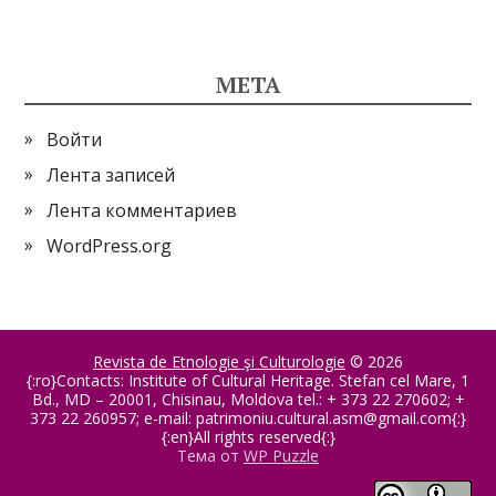
МЕТА
Войти
Лента записей
Лента комментариев
WordPress.org
Revista de Etnologie şi Culturologie
© 2026
{:ro}Contacts: Institute of Cultural Heritage. Stefan cel Mare, 1
Bd., MD – 20001, Chisinau, Moldova tel.: + 373 22 270602; +
373 22 260957; e-mail:
patrimoniu.cultural.asm@gmail.com
{:}
{:en}All rights reserved{:}
Тема от
WP Puzzle