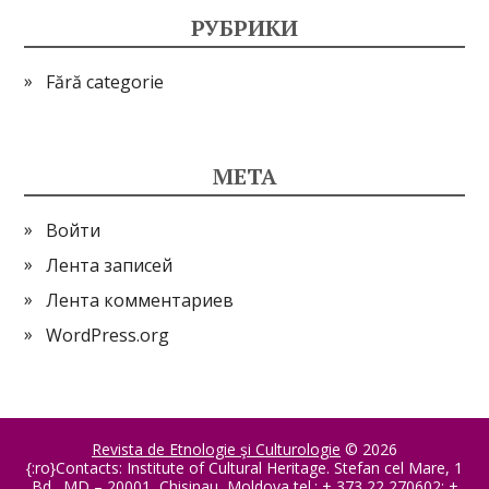
РУБРИКИ
Fără categorie
МЕТА
Войти
Лента записей
Лента комментариев
WordPress.org
Revista de Etnologie şi Culturologie
© 2026
{:ro}Contacts: Institute of Cultural Heritage. Stefan cel Mare, 1
Bd., MD – 20001, Chisinau, Moldova tel.: + 373 22 270602; +