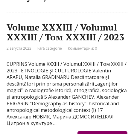
Volume XXXIII / Volumul
XXXIII / Том XXXIII / 2023
2 августа 2023
Fără categorie
Комментарии: 0
CUPRINS Volume XXXIII / Volumul XXXIII / Том XXXIII /
2023 ETNOLOGIE ŞI CULTUROLOGIE Valentin
ARAPU, Natalia GRĂDINARU Descântătoare şi
descântători prin prisma personalizării „agenţilor
magici”: o radiografie istorică, etnografică, sociologică
şi antropologică 5 Alexander GANCHEV, Alexander
PRIGARIN “Demography as history”: historical and
antropological metodological context (I) 17
Александр НОВИК, Марина ДОМОСИЛЕЦКАЯ
Цитрон в культуре …