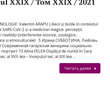
ul XXIX / Том XXIX / 2021
LOGIE Valentin ARAPU Liliecii și bolile în contextul
 SARS-CoV-2 și a medicinei magice: percepții,
i realități (interferențe istorice, zoologice,
ice și etnoculturale) 5 Ирина СУББОТИНА, Любовь
Современная гагаузская женщина: социально-
портрет 13 Alina FELEA Ospățul de nuntă în Țara
ec. al XVII-lea – începutul sec. al XIX-lea …
Читать далее