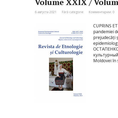
Volume XXIX / Volum
6 августа 2021
Fără categorie
Комментарии: 0
CUPRINS ETNO
pandemiei de
prejudecăți ș
epidemiolog
ОСТАПЕНКО 
культурный 
Moldovei în s