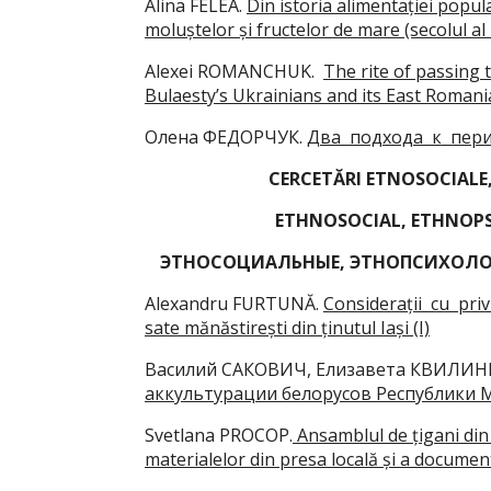
Alina FELEA.
Din istoria alimentației popul
moluștelor și fructelor de mare (secolul al 
Alexei ROMANCHUK.
The rite of passing 
Bulaesty’s Ukrainians and its East Romanian
Oлена ФЕДОРЧУК.
Два подхода к пери
CERCETĂRI ETNOSOCIALE
ETHNOSOCIAL, ETHNOPS
ЭТНОСОЦИАЛЬНЫЕ, ЭТНОПСИХОЛО
Alexandru FURTUNĂ.
Considerații cu priv
sate mănăstirești din ținutul Iași (I)
Василий САКОВИЧ, Елизавета КВИЛИН
аккультурации белорусов Республики 
Svetlana PROCOP.
Ansamblul de țigani din 
materialelor din presa locală și a document