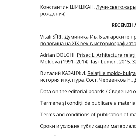
Константин ШИШКАН.
Лучи-светожары 
рождения)
RECENZII 
Vitali SÎRF.
Думиника Ив. Българските пре
половина на XIX век в историографията. К
Adrian DOLGHI.
Prisac L. Arhitectura relați
Moldova (1991–2014). Iași: Lumen, 2015. 3
Виталий КАЗАНЖИ.
Relațiile moldo-bulg
история и култура. Сост. Червенков Н., Д
Data on the editorial boards / Сведения
Termene și condiții de publicare a material
Terms and conditions of publication of ma
Сроки и условия публикации материало