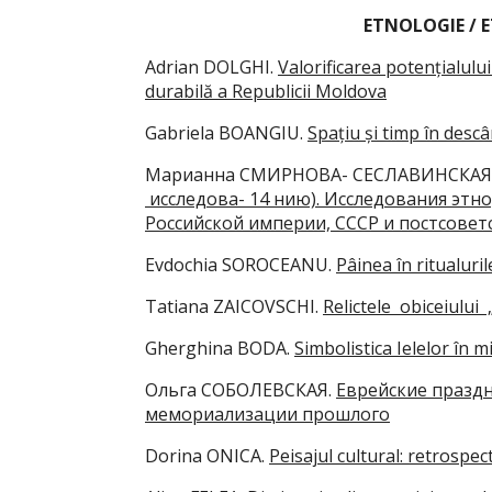
ETNOLOGIE /
Adrian DOLGHI.
Valorificarea potențialului
durabilă a Republicii Moldova
Gabriela BOANGIU.
Spațiu și timp în desc
Марианна СМИРНОВА- СЕСЛАВИНСКАЯ
исследова- 14 нию). Исследования эт
Российской империи, СССР и постсовет
Evdochia SOROCEANU.
Pâinea în ritualuri
Tatiana ZAICOVSCHI.
Relictele obiceiulu
Gherghina BODA.
Simbolistica Ielelor în 
Ольга СОБОЛЕВСКАЯ.
Еврейские праздни
мемориализации прошлого
Dorina ONICA.
Peisajul cultural: retrospect