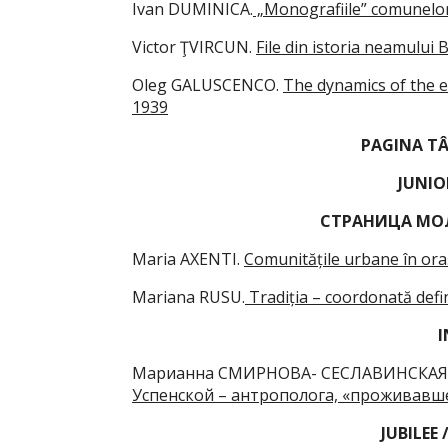
Ivan DUMINICA.
„Monografiile” comunelor p
Victor ŢVIRCUN.
File din istoria neamului B
Oleg GALUSCENCO.
The dynamics of the 
1939
PAGINA T
JUNIO
CТРАНИЦА МО
Maria AXENTI.
Comunitățile urbane în oraș
Mariana RUSU.
Tradiția – coordonată defini
I
Mарианна СМИРНОВА- CЕСЛАВИНСКАЯ,
Успенской – антрополога, «проживавш
JUBILEE