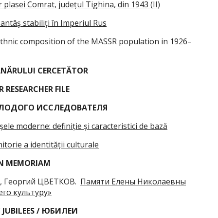
lasei Comrat, județul Tighina, din 1943 (II)
antâş stabiliţi în Imperiul Rus
ethnic composition of the MASSR population in 1926–
ÂNĂRULUI CERCETĂTOR
R RESEARCHER FILE
ЛОДОГО ИССЛЕДОВАТЕЛЯ
ele moderne: definiție și caracteristici de bază
torie a identității culturale
N
MEMORIAM
 Георгий ЦВЕТКОВ.
Памяти Елены Николаевны
его культуру»
 / JUBILEES / ЮБИЛЕИ