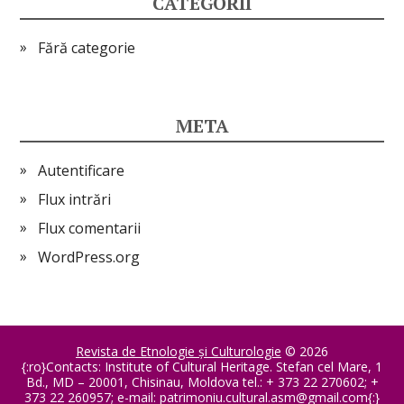
CATEGORII
Fără categorie
META
Autentificare
Flux intrări
Flux comentarii
WordPress.org
Revista de Etnologie şi Culturologie
© 2026
{:ro}Contacts: Institute of Cultural Heritage. Stefan cel Mare, 1
Bd., MD – 20001, Chisinau, Moldova tel.: + 373 22 270602; +
373 22 260957; e-mail:
patrimoniu.cultural.asm@gmail.com
{:}