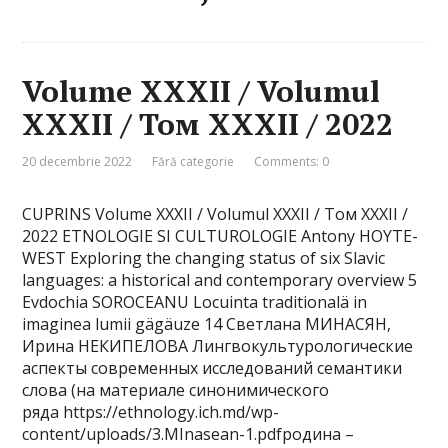
Volume XXXII / Volumul
XXXII / Том XXXII / 2022
20 decembrie 2022
Fără categorie
Comments: 0
CUPRINS Volume XXXII / Volumul XXXII / Том XXXII /
2022 ETNOLOGIE SI CULTUROLOGIE Antony HOYTE-
WEST Exploring the changing status of six Slavic
languages: a historical and contemporary overview 5
Evdochia SOROCEANU Locuinta traditionalä in
imaginea lumii gägäuze 14 Светлана МИНАСЯН,
Ирина НЕКИПЕЛОВА Лингвокультурологические
аспекты современных исследо­ваний семантики
слова (на материале синонимического
ряда https://ethnology.ich.md/wp-
content/uploads/3.MInasean-1.pdfродина –