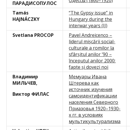
Одессы (1860–1920)
ПАРАДИСОПУЛОС
Tamás
“The Gypsy issue” in
HAJNÁCZKY
Hungary during the
interwar years (II)
Svetlana PROCOP
Pavel Andreicenco –
liderul mișcării social-
culturale a romilor la
sfârșitul anilor ’90 –
începutul anilor 2000:
fapte și dovezi noi
Владимир
Мемуары Ивана
МИЛЬЧЕВ,
Штерева как
источник изучения
Виктор ФИЛАС
самоидентификации
населения Северного
Приазовья 1920–1930-
х гг. в условиях
мультикультурализма