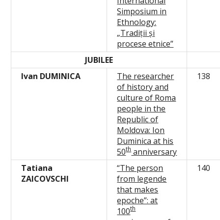
International
Simposium in
Ethnology:
„Tradiții și
procese etnice”
JUBILEE
Ivan DUMINICA
The researcher
138
of history and
culture of Roma
people in the
Republic of
Moldova: Ion
Duminica at his
th
50
anniversary
Tatiana
“The person
140
ZAICOVSCHI
from legende
that makes
epoche”: at
th
100