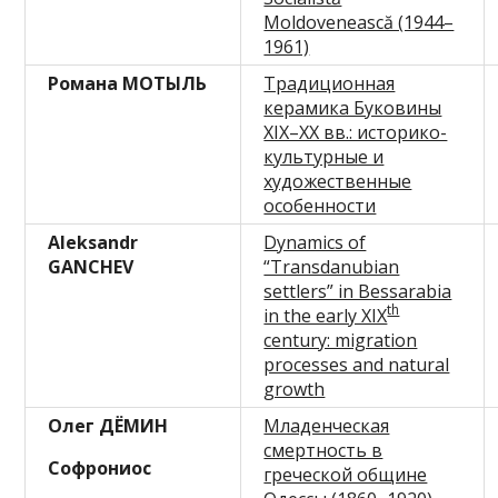
Moldovenească (1944–
1961)
Романа МОТЫЛЬ
Традиционная
керамика Буковины
XIX–XX вв.: историко-
культурные и
художественные
особенности
Aleksandr
Dynamics of
GANCHEV
“Transdanubian
settlers” in Bessarabia
th
in the early XIX
century: migration
processes and natural
growth
Олег ДЁМИН
Младенческая
смертность в
Софрониос
греческой общине