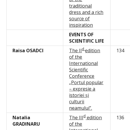
traditional
dress and a rich
source of
inspiration
EVENTS OF
SCIENTIFIC LIFE
d
Raisa OSADCI
The II
edition
134
of the
International
Scientific
Conference
„Portul popular
– expresie a
istoriei și
culturii
neamului”.
d
Natalia
The III
edition
136
GRADINARU
of the