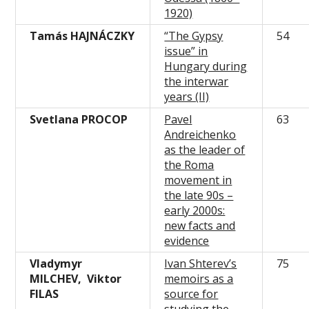
1920)
Tamás HAJNÁCZKY
“The Gypsy
54
issue” in
Hungary during
the interwar
years (II)
Svetlana PROCOP
Pavel
63
Andreichenko
as the leader of
the Roma
movement in
the late 90s –
early 2000s:
new facts and
evidence
Vladymyr
Ivan Shterev’s
75
MILCHEV, Viktor
memoirs as a
FILAS
source for
studying the