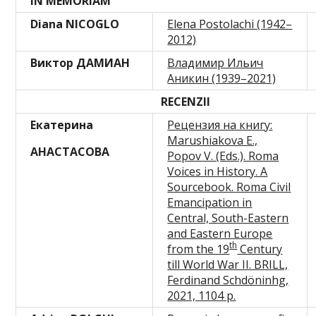
IN MEMORIAM
Diana NICOGLO
Elena Postolachi (1942–
2012)
Виктор ДАМИАН
Владимир Ильич
Аникин (1939–2021)
RECENZII
Екатерина
Рецензия на книгу:
Marushiakova E.,
АНАСТАСОВА
Popov V. (Eds.). Roma
Voices in History. A
Sourcebook. Roma Civil
Emancipation in
Central, South-Eastern
and Eastern Europe
th
from the 19
Century
till World War II. BRILL,
Ferdinand Schdöninhg,
2021, 1104 p.