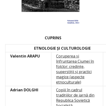
CUPRINS
ETNOLOGIE ȘI CULTUROLOGIE
Valentin ARAPU
Coruperea și
înfruntarea Ciumei în
folclor: credințe,
superstiții și practici
magice (aspecte
etnoculturale)
Adrian DOLGHI
Copiii în cadrul
tradițiilor de iarnă din
Republica Sovietică
Socialistă