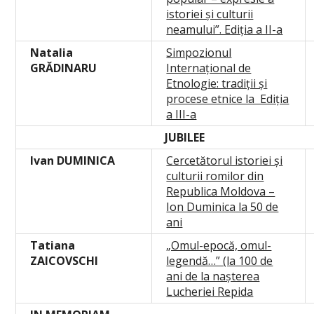
istoriei și culturii
neamului”. Ediția a II-a
Natalia
Simpozionul
GRĂDINARU
Internațional de
Etnologie: tradiții și
procese etnice la Ediția
a III-a
JUBILEE
I
van DUMINICA
Cercetătorul istoriei și
culturii romilor din
Republica Moldova –
Ion Duminica la 50 de
ani
T
atiana
„Omul-epocă, omul-
ZAICOVSCHI
legendă…” (la 100 de
ani de la nașterea
Lucheriei Repida