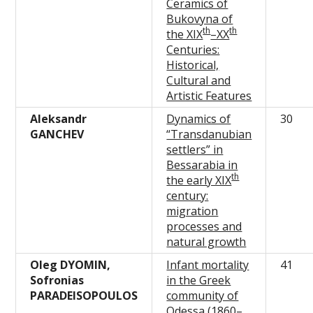
Ceramics of
Bukovyna of
th
th
the XIX
–XX
Centuries:
Historical,
Cultural and
Artistic Features
Aleksandr
Dynamics of
30
GANCHEV
“Transdanubian
settlers” in
Bessarabia in
th
the early XIX
century:
migration
processes and
natural growth
Oleg DYOMIN,
Infant mortality
41
Sofronias
in the Greek
PARADEISOPOULOS
community of
Odessa (1860–