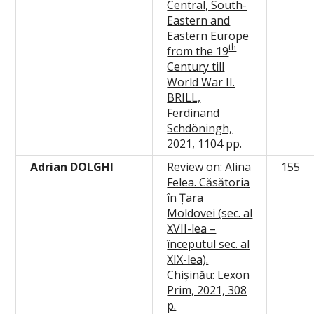
Central, South-
Eastern and
Eastern Europe
th
from the 19
Century till
World War II.
BRILL,
Ferdinand
Schdöningh,
2021, 1104 pp.
Adrian DOLGHI
Review on: Alina
155
Felea. Căsătoria
în Țara
Moldovei (sec. al
XVII-lea –
începutul sec. al
XIX-lea).
Chișinău: Lexon
Prim, 2021, 308
p.