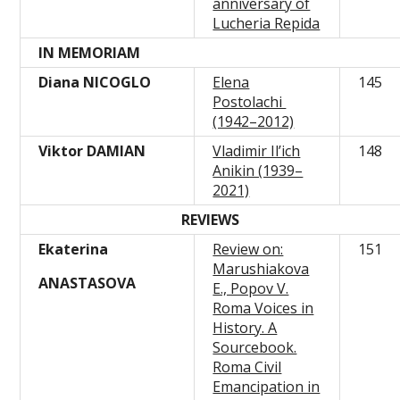
anniversary of
Lucheria Repida
IN MEMORIAM
D
iana NICOGLO
Elena
145
Postolachi
(1942–2012)
Viktor DAMIAN
Vladimir Il’ich
148
Anikin (1939–
2021)
REVIEWS
Еkaterina
Review on:
151
Marushiakova
ANASTASOVA
E., Popov V.
Roma Voices in
History. A
Sourcebook.
Roma Civil
Emancipation in