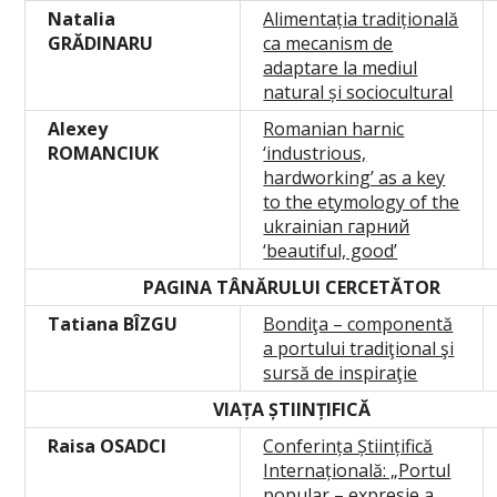
Natalia
Alimentația tradițională
GRĂDINARU
ca mecanism de
adaptare la mediul
natural și sociocultural
Alexey
Romanian harnic
ROMANCIUK
‘industrious,
hardworking’ as a key
to the etymology of the
ukrainian гарний
‘beautiful, good’
PAGINA TÂNĂRULUI CERCETĂTOR
Tatiana BÎZGU
Bondiţa – componentă
a portului tradiţional şi
sursă de inspiraţie
VIAȚA ȘTIINȚIFICĂ
Raisa OSADCI
Conferința Științifică
Internațională: „Portul
popular – expresie a