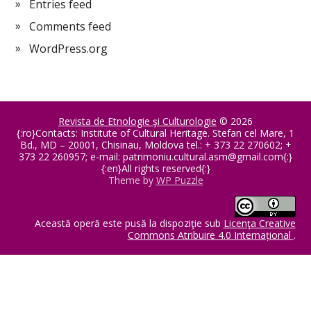
Entries feed
Comments feed
WordPress.org
Revista de Etnologie şi Culturologie
© 2026
{:ro}Contacts: Institute of Cultural Heritage. Stefan cel Mare, 1
Bd., MD – 20001, Chisinau, Moldova tel.: + 373 22 270602; +
373 22 260957; e-mail:
patrimoniu.cultural.asm@gmail.com
{:}
{:en}All rights reserved{:}
Theme by
WP Puzzle
Această operă este pusă la dispoziţie sub
Licenţa Creative
Commons Atribuire 4.0 Internațional
.