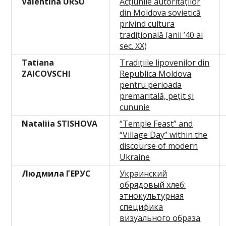
Valentina URSU
Acțiunile autorităților
din Moldova sovietică
privind cultura
tradițională (anii ’40 ai
sec. XX)
Tatiana
Tradițiile lipovenilor din
ZAICOVSCHI
Republica Moldova
pentru perioada
premaritală, pețit și
cununie
Nataliіa STISHOVA
“Temple Feast” and
“Village Day” within the
discourse of modern
Ukraine
Людмила ГЕРУС
Украинский
обрядовый хлеб:
этнокультурная
специфика
визуального образа