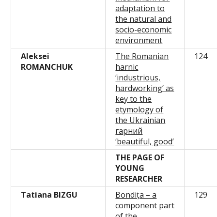
adaptation to
the natural and
socio-economic
environment
A
leksei
The Romanian
124
ROMANCHUK
harnic
‘industrious,
hardworking’ as
key to the
etymology of
the Ukrainian
гарний
‘beautiful, good’
THE PAGE OF
YOUNG
RESEARCHER
Tatiana BIZGU
Bondița – a
129
component part
of the