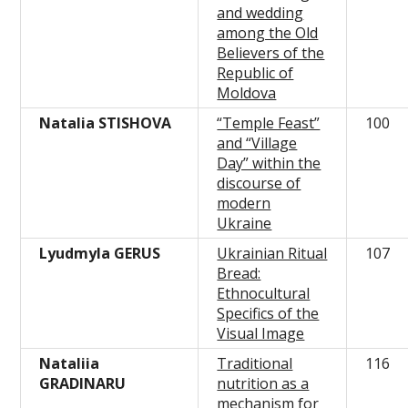
and wedding
among the Old
Believers of the
Republic of
Moldova
N
atalia STISHOVA
“Temple Feast”
100
and “Village
Day” within the
discourse of
modern
Ukraine
Lyudmyla GERUS
Ukrainian Ritual
107
Bread:
Ethnocultural
Specifics of the
Visual Image
Nataliia
Traditional
116
GRADINARU
nutrition as a
mechanism for